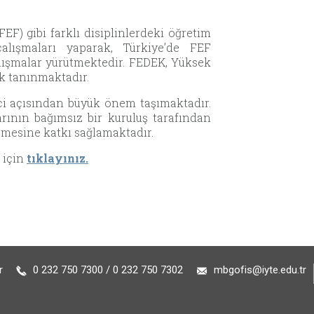
EF) gibi farklı disiplinlerdeki öğretim
alışmaları yaparak, Türkiye’de FEF
lışmalar yürütmektedir. FEDEK, Yüksek
ak tanınmaktadır.
reci açısından büyük önem taşımaktadır.
rının bağımsız bir kuruluş tarafından
rmesine katkı sağlamaktadır.
 için
tıklayınız.
r
0 232 750 7300 / 0 232 750 7302
mbgofis@iyte.edu.tr