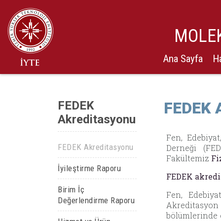
MOLEK
Ana Sayfa
H
FEDEK
FEDEK 
Akreditasyonu
Fen, Edebiya
FEDEK Akreditasyonu
Derneği (FE
Fakültemiz
Fi
İyileştirme Raporu
FEDEK akredi
Birim İç
Fen, Edebiya
Değerlendirme Raporu
Akreditasyon 
bölümlerinde 