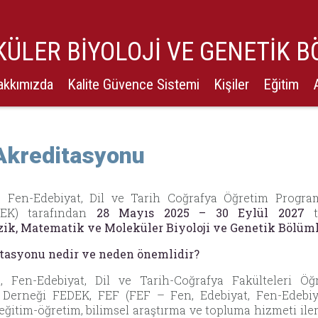
ÜLER BİYOLOJİ VE GENETİK 
akkımızda
Kalite Güvence Sistemi
Kişiler
Eğitim
Akreditasyonu
t, Fen-Edebiyat, Dil ve Tarih Coğrafya Öğretim Progra
DEK) tarafından
28 Mayıs 2025 – 30 Eylül 2027
ta
zik, Matematik ve Moleküler Biyoloji ve Genetik Bölüml
tasyonu nedir ve neden önemlidir?
t, Fen-Edebiyat, Dil ve Tarih-Coğrafya Fakülteleri Ö
Derneği FEDEK, FEF (FEF – Fen, Edebiyat, Fen-Edebiyat
eğitim-öğretim, bilimsel araştırma ve topluma hizmeti ile