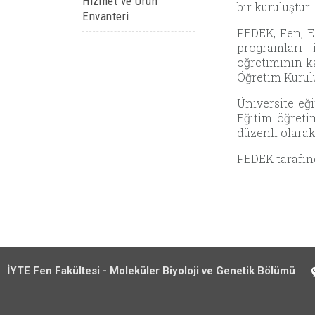
Hizmet ve Ürün
bir kuruluştur.
Envanteri
FEDEK, Fen, Ed
programları 
öğretiminin k
Öğretim Kurulu
Üniversite eği
Eğitim öğreti
düzenli olara
FEDEK tarafın
İYTE Fen Fakültesi - Moleküler Biyoloji ve Genetik Bölümü