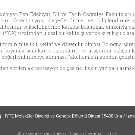
ebiyat, Fen-Edebiyat, Dil ve Tarih-Coğrafya Fakülteleri (F
için akreditasyon, değerlendirme ve bilgilendirme ç
alitesinin yükseltilmesine katkıda bulunmak amacıyla ça
 (YÖK) tarafından ulusal bir kalite güvence kuruluşu olar
timinin nitelikli, şeffaf ve güvenilir olması Bologna sü
m boyunca sunulan programların ve araştırma çalışmala
k değerlendirilmeye alınması Fakültemizin kendini gelişti
dan verilen akreditasyon belgesine ilişkin yazıya ulaşmak
İYTE Moleküler Biyoloji ve Genetik Bölümü Binası 35430 Urla / İzmi
© Copyright İzmir Yüksek Teknoloji Enstitüsü - 2026