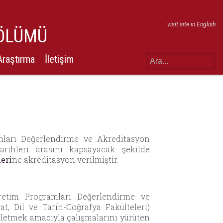
visit site in English
BÖLÜMÜ
Araştırma
İletişim
mları Değerlendirme ve Akreditasyon
rihleri arasını kapsayacak şekilde
eri
ne akreditasyon verilmiştir.
ğretim Programları Değerlendirme ve
, Dil ve Tarih-Coğrafya Fakülteleri)
rletmek amacıyla çalışmalarını yürüten